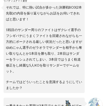
リバティユナイト運営
それでは、特に熱い試合が多かった決勝戦BO3(2本
先取)の内容を振り返りながらお話をお伺いできれ
ばと思います！
1戦目のサンダー周りのファイトはザクレイ選手の
フシギバナにうまくファイトを回避されながらも一
方的にポークされる厳しい状況だったと思いますが
ゆめにゃん選手のゼラオラでサンダーを相手から奪
い取りなんとか1本目を勝ち取り、2本目はサンダ
ーをラッシュされてしまい、3本目ではうまく軌道
修正をし綺麗な5人KOを取りサンダーでゲームセ
ット。
チームではどういったことを意識するようにしてい
ましたか？
一番大きかった要因は3本目でルカリオ
がゴー