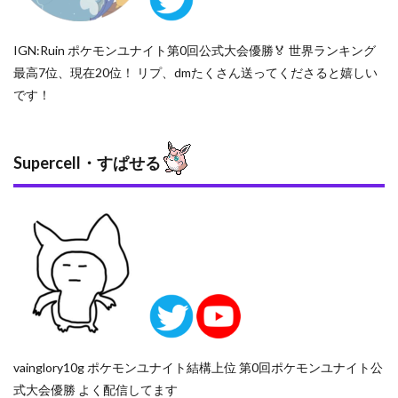
につ
いて
IGN:Ruin ポケモンユナイト第0回公式大会優勝🏅
世界ランキング
3.2
決勝
最高7位、現在20位！ リプ、dmたくさん送ってくださると嬉しい
戦の
です！
振り
返り
3.3
Supercell・すぱせる
今後
の意
気込
み
4
さい
ごに
vainglory10g ポケモンユナイト結構上位 第0回ポケモンユナイト公
式大会優勝 よく配信してます