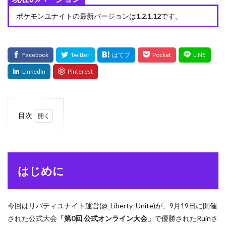
ポケモンユナイトの最新バージョンは
1.2.1.12
です。
目次
1
はじ
めに
2
はじめに
チー
ムメ
ンバ
ー
今回はリバティユナイト運営(@_Liberty_Unite)が、9月19日に開催
2.1
された公式大会
「第0回 公式オンライン大会」
で優勝されたRuinさ