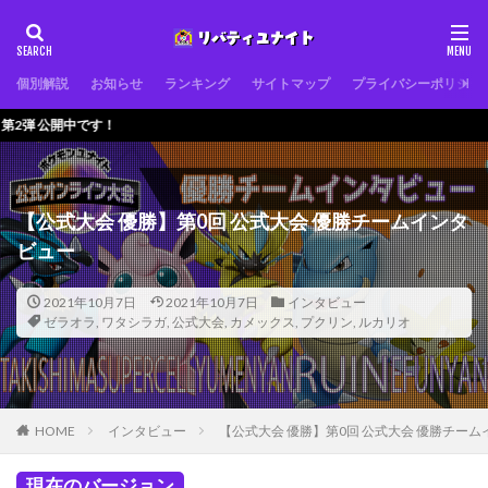
個別解説
お知らせ
ランキング
サイトマップ
プライバシーポリシー
！
【公式大会 優勝】第0回 公式大会 優勝チームインタ
ビュー
2021年10月7日
2021年10月7日
インタビュー
ゼラオラ
,
ワタシラガ
,
公式大会
,
カメックス
,
プクリン
,
ルカリオ
HOME
インタビュー
【公式大会 優勝】第0回 公式大会 優勝チー
現在のバージョン