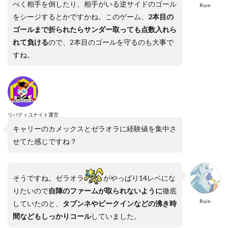
べく相手を倒したり、相手がいる逆サイドのゴール
Ruin
をシージするとかですかね。このゲーム、
2本目の
ゴールまで折られたらサンダー取っても点数入れら
れて負ける
ので、2本目のゴールを守るのも大事で
すね。
リバティユナイト運営
キャリーのカメックスとゼラオラに経験値を集中さ
せてた感じですね？
そうですね。ゼラオラ
がやっぱり14レベにな
りたいので
自陣のファームが取られないように
徹底
Ruin
していたのと、
タブンネやビークインなどの沸き時
間などもしっかりコール
していました。