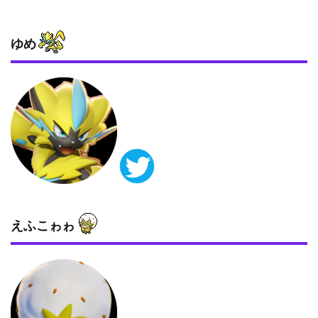
ゆめ
えふこゎゎ