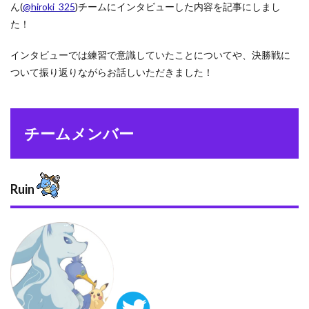
Ruin
ん(
@hiroki_325
)チームにインタビューした内容を記事にしまし
2.2
た！
Supercell・
すぱせる
インタビューでは練習で意識していたことについてや、決勝戦に
2.3
ついて振り返りながらお話しいただきました！
ゆめ
2.4
えふ
チームメンバー
こゎ
ゎ
2.5
たき
Ruin
しま
3
イン
タビ
ュー
内容
3.1
練習